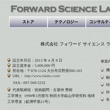
株式会社
フォワード サイエンス 
設立年月日：2013 年 4 月 8 日
事業
設立資本金：5,000,000 円
機
所在地：〒870-1124 大分市旦野原900-103
URL：
http://www.fslabo.com
/
触
FAX : 097-569-5232
特
代表取締役・技術顧問：古屋仲 秀樹
科
工学博士
1998年3月授与 秋田大学鉱山学研究科 地球
各
工学専攻（鉱博甲第21号）