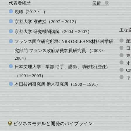
代表者経歴
現職
(2013 ~ )
京都大学
准教授（2007 ~ 2012）
主な
京都大学
研究機関講師（2004 ~ 2007）
産
フランス国立研究所群
CNRS ORLEANS材料科学研
日
究部門 フランス政府給費客員研究員 （2003 ~
東
2004）
オ
日本文理大学工学部
助手、講師、助教授 (歴任)
CN
（1991~ 2003）
キ
本田技術研究所
栃木研究所（1988 ~ 1991)
ビジネスモデルと開発のパイプライン